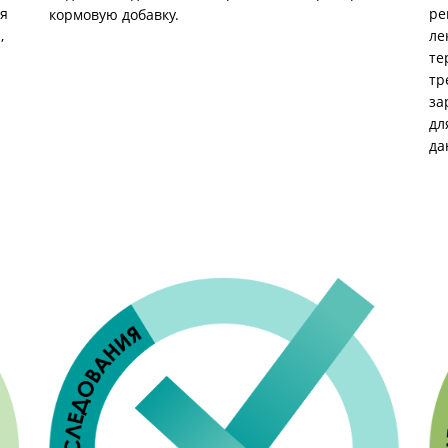
ре
ля
кормовую добавку.
ле
,
те
тр
за
дл
да