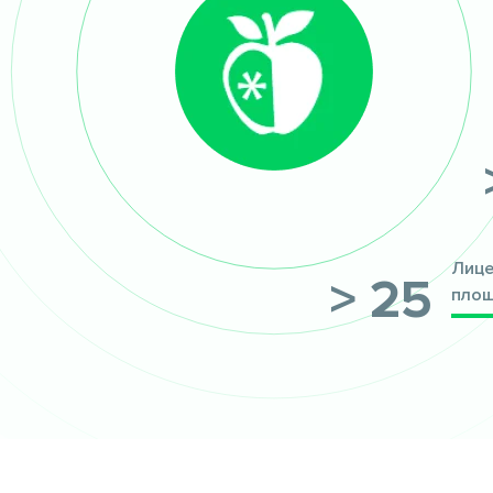
Лице
> 25
пло